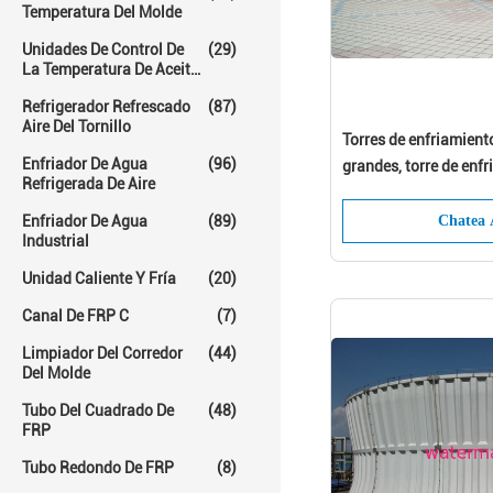
Temperatura Del Molde
Unidades De Control De
(29)
La Temperatura De Aceite
Caliente
Refrigerador Refrescado
(87)
Aire Del Tornillo
Torres de enfriamient
Enfriador De Agua
(96)
grandes, torre de enfr
Refrigerada De Aire
acondicionado
Enfriador De Agua
(89)
Chatea 
Industrial
Unidad Caliente Y Fría
(20)
Canal De FRP C
(7)
Limpiador Del Corredor
(44)
Del Molde
Tubo Del Cuadrado De
(48)
FRP
Tubo Redondo De FRP
(8)