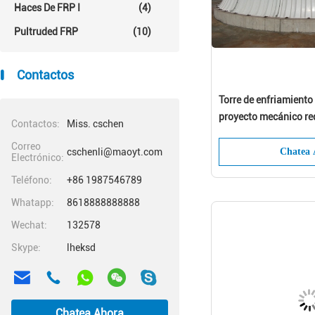
Haces De FRP I
(4)
Pultruded FRP
(10)
Contactos
Torre de enfriamiento 
proyecto mecánico re
Contactos:
Miss. cschen
estructura concreta
Correo
cschenli@maoyt.com
Chatea 
Electrónico:
Teléfono:
+86 1987546789
Whatapp:
8618888888888
Wechat:
132578
Skype:
lheksd
Chatea Ahora