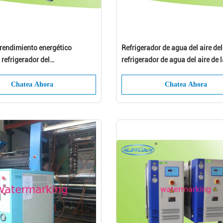
l rendimiento energético
Refrigerador de agua del aire del
 refrigerador del
refrigerador de agua del aire de l
nidades industriales del
eficacia alta con el compresor d
or de agua
Chatea Ahora
Chatea Ahora