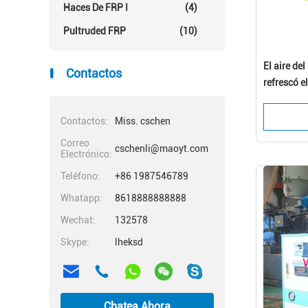
Haces De FRP I
(4)
Pultruded FRP
(10)
El aire de
Contactos
refrescó el
tornillo/u
refrigerad
Contactos:
Miss. cschen
Correo
cschenli@maoyt.com
Electrónico:
Teléfono:
+86 1987546789
Whatapp:
8618888888888
Wechat:
132578
Skype:
lheksd
Chatea Ahora