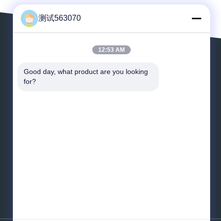
测试563070
12:53 AM
Deje un mensaje
Good day, what product are you looking 
for?
*
Correo electrónico
*
Mensaje
Envíe