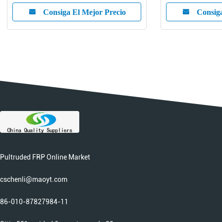
Consiga El Mejor Precio
Consiga
Pultruded FRP Online Market
cschenli@maoyt.com
86-010-87827984-11