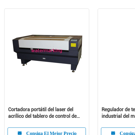
Cortadora portátil del laser del
Regulador de t
acrílico del tablero de control de
industrial del 
Ruida con el refrigerador de agua
CW5200
Consiga El Mejor Precio
Consiga