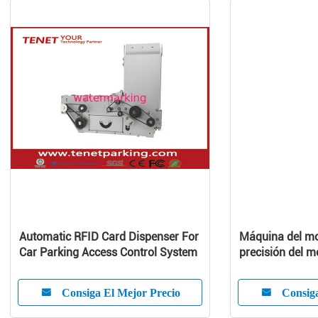
Automatic RFID Card Dispenser For
Máquina del mo
Car Parking Access Control System
precisión del m
alta presión de
Consiga El Mejor Precio
Consiga