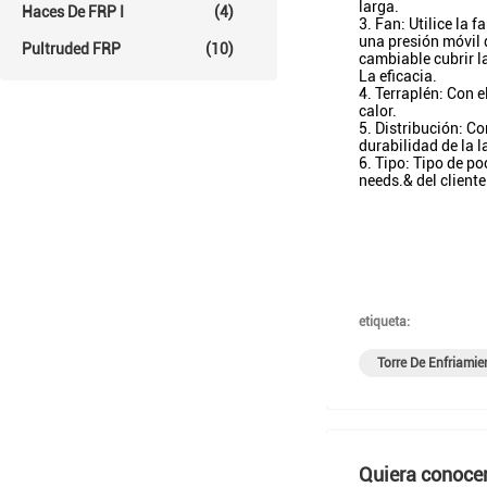
larga.
Haces De FRP I
(4)
3. Fan: Utilice la 
una presión móvil d
Pultruded FRP
(10)
cambiable cubrir l
La eficacia.
4. Terraplén: Con e
calor.
5. Distribución: Co
durabilidad de la 
6. Tipo: Tipo de p
needs.& del cliente
etiqueta:
Torre De Enfriamie
Quiera conocer