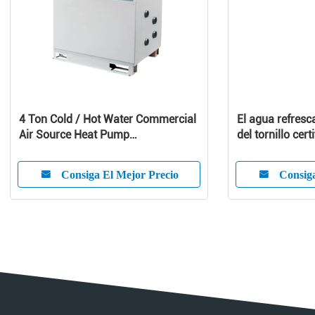
4 Ton Cold / Hot Water Commercial
El agua refresc
Air Source Heat Pump
del tornillo cert
1010x490x1245 mm
de agua refresc
Consiga El Mejor Precio
Consiga