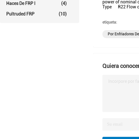
power of nominal 
Haces De FRP I
(4)
Type R22 Flow co
Pultruded FRP
(10)
etiqueta:
Por Enfriadores D
Quiera conocer
Incorpore por fa