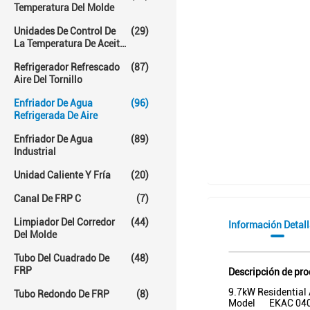
Temperatura Del Molde
Unidades De Control De
(29)
La Temperatura De Aceite
Caliente
Refrigerador Refrescado
(87)
Aire Del Tornillo
Enfriador De Agua
(96)
Refrigerada De Aire
Enfriador De Agua
(89)
Industrial
Unidad Caliente Y Fría
(20)
Canal De FRP C
(7)
Limpiador Del Corredor
(44)
Información Detal
Del Molde
Tubo Del Cuadrado De
(48)
FRP
Descripción de pr
9.7kW Residential 
Tubo Redondo De FRP
(8)
Model EKAC 040 AR