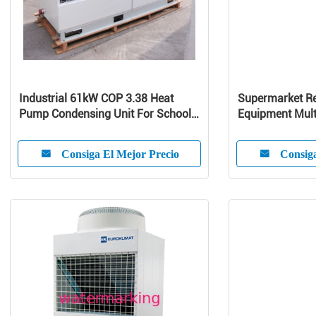
Industrial 61kW COP 3.38 Heat
Supermarket Re
Pump Condensing Unit For School /
Equipment Mult
Home
Curve Glass
Consiga El Mejor Precio
Consiga