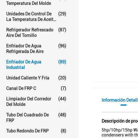
Temperatura Del Molde
Unidades De Control De
(29)
La Temperatura De Aceite
Caliente
Refrigerador Refrescado
(87)
Aire Del Tornillo
Enfriador De Agua
(96)
Refrigerada De Aire
Enfriador De Agua
(89)
Industrial
Unidad Caliente Y Fría
(20)
Canal De FRP C
(7)
Limpiador Del Corredor
(44)
Información Detal
Del Molde
Tubo Del Cuadrado De
(48)
FRP
Descripción de pr
5hp/10hp/15hp Wate
Tubo Redondo De FRP
(8)
condensers with th