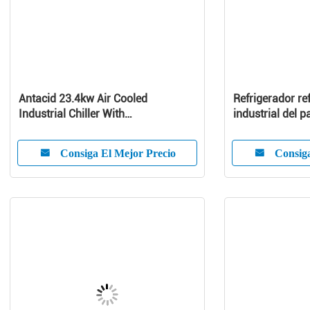
Antacid 23.4kw Air Cooled
Refrigerador re
Industrial Chiller With
industrial del p
Microcomputer System
máquina del re
25 toneladas
Consiga El Mejor Precio
Consiga