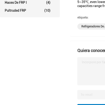
5~35℃, even lower
Haces De FRP I
(4)
capacities range 
Pultruded FRP
(10)
etiqueta:
Refrigeradores De 
Quiera conocer
Incorpore por fa