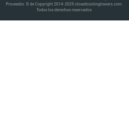
Proveedor. © de Copyright 2014-2025 closedcoolingtowers.com .
Todos los derechos reservados.