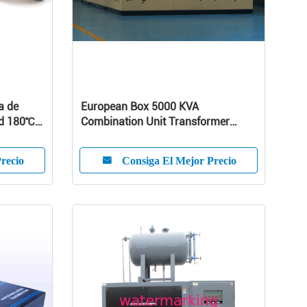
a de
European Box 5000 KVA
ad 180℃
Combination Unit Transformer
inyección
Substation 10KV - 35KV
recio
Consiga El Mejor Precio