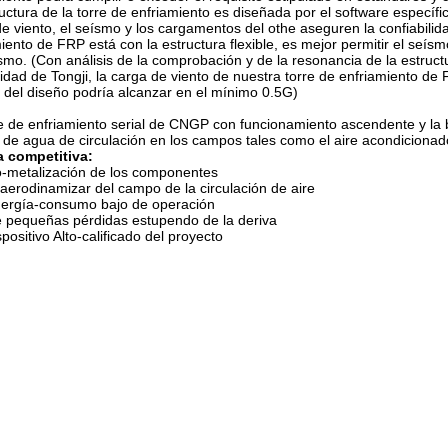
uctura de la torre de enfriamiento es diseñada por el software específi
e viento, el seísmo y los cargamentos del othe aseguren la confiabilida
iento de FRP está con la estructura flexible, es mejor permitir el seísm
smo. (Con análisis de la comprobación y de la resonancia de la estructur
idad de Tongji, la carga de viento de nuestra torre de enfriamiento d
 del diseño podría alcanzar en el mínimo 0.5G)
e de enfriamiento serial de CNGP con funcionamiento ascendente y la 
o de agua de circulación en los campos tales como el aire acondicionado
a competitiva:
-metalización de los componentes
 aerodinamizar del campo de la circulación de aire
ergía-consumo bajo de operación
 pequeñas pérdidas estupendo de la deriva
spositivo Alto-calificado del proyecto