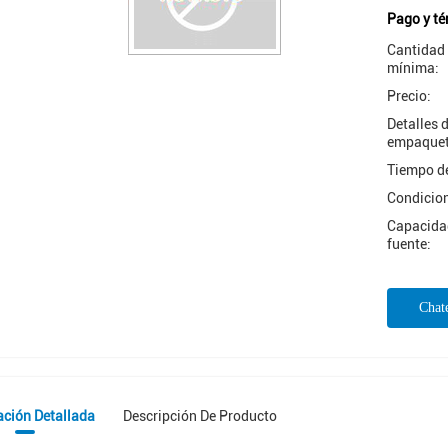
Pago y té
Cantidad
mínima:
Precio:
Detalles 
empaquet
Tiempo de
Condicio
Capacidad
fuente:
Chat
ación Detallada
Descripción De Producto