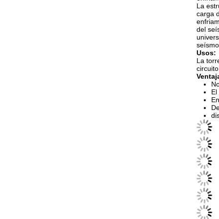
La estr
carga d
enfriam
del seí
univers
seísmo
Usos:
La torr
circuit
Ventaj
No
El
En
De
di