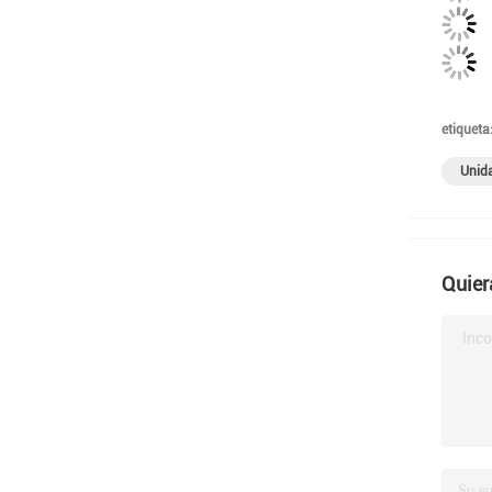
etiqueta
Unida
Quier
Inco