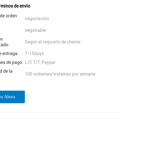
rminos de envío
 de orden
negociación
negotiable
de
Según el requisito de cliente
ado:
 entrega:
7-15days
nes de pago:
L/C T/T, Paypal
 de la
100 sistemas/sistemas por semana
ea Ahora