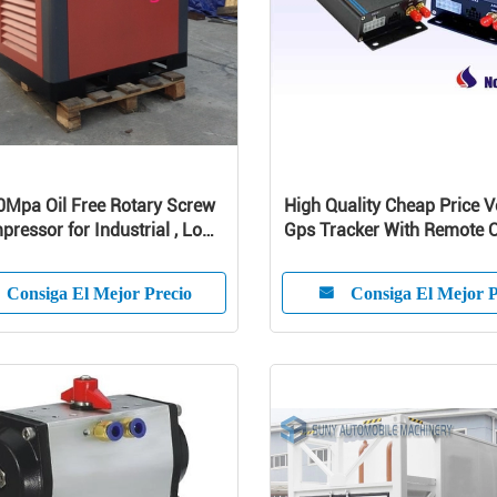
.0Mpa Oil Free Rotary Screw
High Quality Cheap Price V
pressor for Industrial , Low
Gps Tracker With Remote Oi
ilent Screw Type Air
Vehicle Anti-Theft
ssor
Consiga El Mejor Precio
Consiga El Mejor P