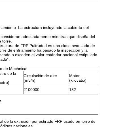
riamiento. La estructura incluyendo la cubierta del
 se consideran adecuadamente mientras que diseña del
 torre.
estructura de FRP Pultruded es una clase avanzada de
orre de enfriamiento ha pasado la inspección y la
lpeado o exceden el valor estándar nacional estipulado
tada”.
o de Mechnical
tro de la
Circulación de aire
Motor
(m3/h)
(kilovatio)
metro)
2100000
132
2;
ral de la extrusión por estirado FRP usado en torre de
códigos nacionales.