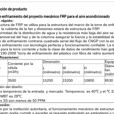
pción de producto
e enfriamiento del proyecto mecánico FRP para el aire acondicionado
e rápido:
uctura de FRP se utiliza para la estructura del marco de la torre de enf
, la cubierta de la fan y divisiones estará de estructura de FRP.
ormidad de la distribución de agua y la resistencia más baja del aire
ransversal del haz y de la columna asegurar la fuerza y la estabilidad de
e de enfriamiento contraria cuadrada serial del flujo de CNGP con la 
e enfriamiento con tecnología perfecta y funcionamiento confiable. La t
para la torre corriente y toda la clase de datos de rendimiento han go
90-2008 “torre de enfriamiento del plástico con fibra de vidrio aumen
ficaciones:
Dimensión
Equip
Corriente por la
Diáme
o
célula
L
W
H
fan.
(m3/h)
(milímetro)
(milímetro)
(milímetro)
(milí
3500
15200
15200
10800
8530
ión del diseño:
s temporeros de la entrada. y mercado. Temporeros. es 40℃ y el ℃ 3
 WBT es 28℃;
s SS son menos de 50 PPM.
pción:
 por la institución autoritaria, el funcionamiento mecánico de estructu
iento podía cumplir o exceder el requisito estipulado en estándares y 