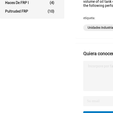
volume of oil tan
Haces De FRP I
(4)
the following perfor
Pultruded FRP
(10)
etiqueta:
Unidades Industria
Quiera conocer
Incorpore por fa