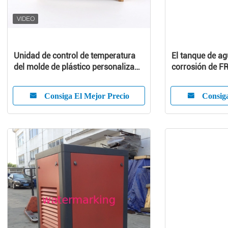
Unidad de control de temperatura
El tanque de ag
del molde de plástico personalizado
corrosión de F
con alta eficiencia
integral y Niza 
Consiga El Mejor Precio
Consiga