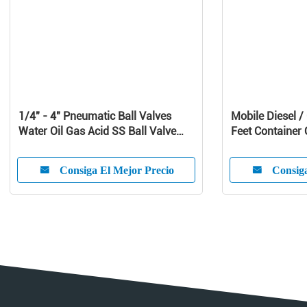
1/4" - 4" Pneumatic Ball Valves
Mobile Diesel 
Water Oil Gas Acid SS Ball Valve
Feet Container O
-20℃ - 190℃
Consiga El Mejor Precio
Consiga