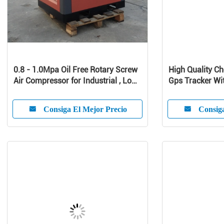
0.8 - 1.0Mpa Oil Free Rotary Screw
High Quality Ch
Air Compressor for Industrial , Low
Gps Tracker Wit
Noise Silent Screw Type Air
Vehicle Anti-Th
Compressor
Consiga El Mejor Precio
Consiga