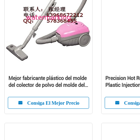
Mejor fabricante plástico del molde
Precision Hot 
del colector de polvo del molde del
Plastic Injectio
aspirador
Customized Pr
Consiga El Mejor Precio
Consiga