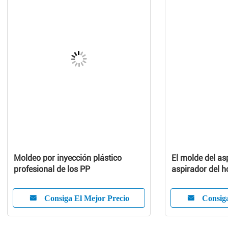
Moldeo por inyección plástico
El molde del as
profesional de los PP
aspirador del h
aspirador mold
cubierta del as
Consiga El Mejor Precio
Consiga
aparato electr