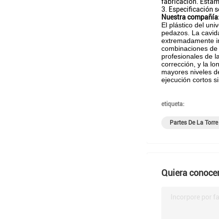
fabricación. Estam
3. Especificación s
Nuestra compañía
El plástico del un
pedazos. La cavida
extremadamente im
combinaciones de m
profesionales de l
corrección, y la l
mayores niveles de
ejecución cortos s
etiqueta:
Partes De La Torre
Quiera conocer
Incorpore por fa