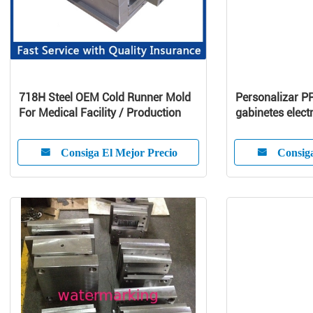
718H Steel OEM Cold Runner Mold
Personalizar PP
For Medical Facility / Production
gabinetes elect
limpiador de se
Consiga El Mejor Precio
Consiga