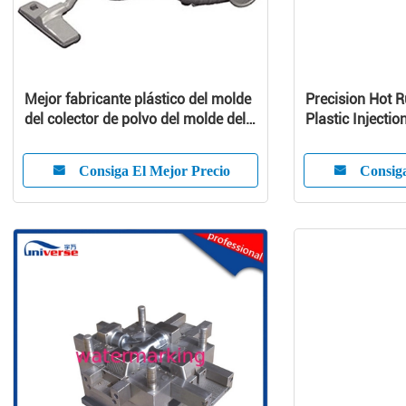
Mejor fabricante plástico del molde
Precision Hot 
del colector de polvo del molde del
Plastic Injectio
aspirador
Customized Pr
Consiga El Mejor Precio
Consiga