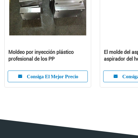
Moldeo por inyección plástico
El molde del as
profesional de los PP
aspirador del h
aspirador mold
cubierta del as
Consiga El Mejor Precio
Consiga
aparato electr