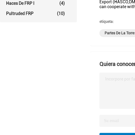
Export (HASCO,DME,
Haces De FRP I
(4)
can cooperate with
Pultruded FRP
(10)
etiqueta:
Partes De La Torre
Quiera conocer
Incorpore por fa