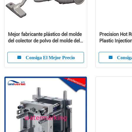
Mejor fabricante plástico del molde
Precision Hot 
del colector de polvo del molde del
Plastic Injectio
aspirador
Customized Pr
Consiga El Mejor Precio
Consiga