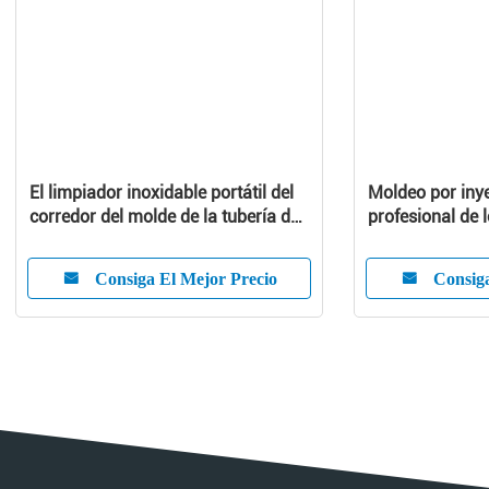
El limpiador inoxidable portátil del
Moldeo por inye
corredor del molde de la tubería de
profesional de 
acero para inyecta el modelo
Consiga El Mejor Precio
Consiga