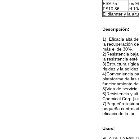
FS9.75
los 
FS10.36
el 1
El diamter y la alt
Descripción:
1). Eficacia alta d
la recuperación de 
más el de 30%.
2)Resistencia baja
la resistencia esté
3)Estructura rígid
rigidez y la solide
4)Conveniencia par
plataforma de las 
funcionamiento de 
5)Vida de servicio
6)Resistencia y ult
Chemical Corp (los 
7)Pequeña liquidaci
pequeña controlad
eficacia de la fan.
Usos:
PILA DE LA FAN