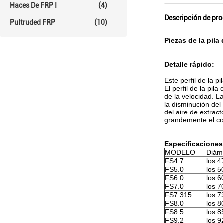
Haces De FRP I
(4)
Descripción de pr
Pultruded FRP
(10)
Piezas de la pila
Detalle rápido:
Este perfil de la p
El perfil de la pil
de la velocidad. L
la disminución del 
del aire de extrac
grandemente el co
Especificaciones
MODELO
Diám
FS4.7
los 
FS5.0
los 
FS6.0
los 
FS7.0
los 
FS7.315
los 
FS8.0
los 
FS8.5
los 
FS9.2
los 